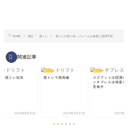
HOME
雑記
筋トレ
筋トレの気づき—フォームの改善と怪我予防
関連記事
レ
筋トレ
筋トレ
近の筋トレ状況
筋トレで筋肉痛
スクワットは順調だ
ンチプレスは相変わ
苦戦中
2024年8月31日
2024年3月27日
2025年4