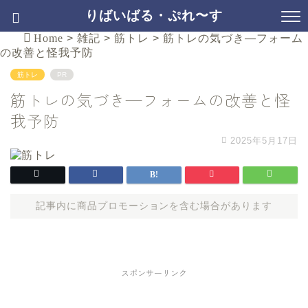
りばいばる・ぷれ〜す
Home
>
雑記
>
筋トレ
>
筋トレの気づき—フォーム
の改善と怪我予防
筋トレ
PR
筋トレの気づき—フォームの改善と怪
我予防
2025年5月17日
記事内に商品プロモーションを含む場合があります
スポンサーリンク