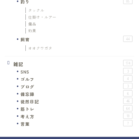
釣り
85
タックル
仕掛け・ルアー
備品
釣果
飼育
44
オオクワガタ
雑記
174
SNS
3
ゴルフ
4
ブログ
3
備忘録
6
徒然日記
46
筋トレ
64
考え方
18
言葉
7