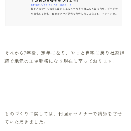
くための自分を見つけよう❗️
https://daini-no-jinsei.jp
働き方について社畜人生から見えてきた事や第二の人生に向け、ブログの
収益化を目指し、自分がブログ運営で苦労したことなどを、パソコン操作
に不慣れな定年間近の方々にも分かるように徹底解説を目指し、同世代の
ブログで収益を目指すブログ初心者に届けます。
それから7年後、定年になり、やっと自宅に戻り社畜継
続で地元の工場勤務になり現在に至っております。
ものづくりに関しては、何回かセミナーで講師をさせ
ていただきました。