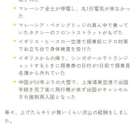
マレーシア全土が停電し、丸1日電気が来なかっ
た
マレーシア・ペナンブリッジの真ん中で乗って
いたタクシーのフロントストラットがもげた
イギリス・ヒースロー空港で搭乗前にテロ対策
でお立ち台で身体検査を受けた
イギリスからの帰り、シンガポールでトランジ
ェットするときに搭乗券の日付が1日前で搭乗員
名簿から外れていた
中国が50年ぶりの大雪で、上海浦東空港で出国
手続き完了後に飛行機が来ず出国がキャンセル
され強制再入国となった
等々、上げたらキリが無いくらい沢山の経験をしまし
た。