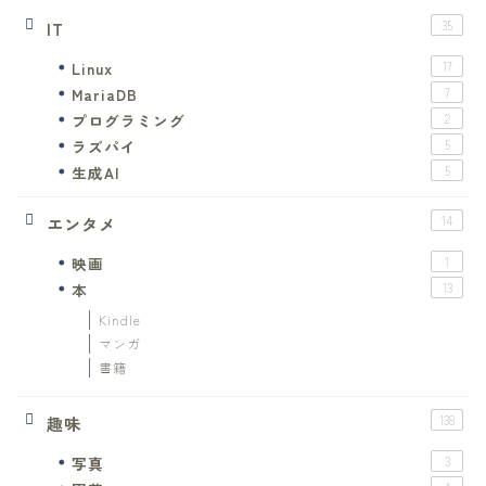
IT
35
Linux
17
MariaDB
7
プログラミング
2
ラズパイ
5
生成AI
5
エンタメ
14
映画
1
本
13
Kindle
マンガ
書籍
趣味
138
写真
3