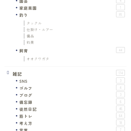
園芸
4
家庭菜園
1
釣り
85
タックル
仕掛け・ルアー
備品
釣果
飼育
44
オオクワガタ
雑記
174
SNS
3
ゴルフ
4
ブログ
3
備忘録
6
徒然日記
46
筋トレ
64
考え方
18
言葉
7