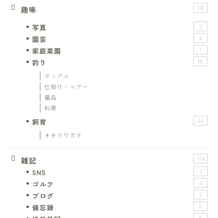
趣味
138
写真
3
園芸
4
家庭菜園
1
釣り
85
タックル
仕掛け・ルアー
備品
釣果
飼育
44
オオクワガタ
雑記
174
SNS
3
ゴルフ
4
ブログ
3
備忘録
6