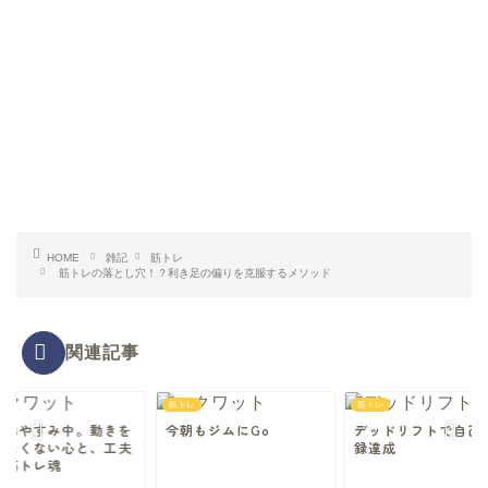
HOME
雑記
筋トレ
筋トレの落とし穴！？利き足の偏りを克服するメソッド
関連記事
レ
筋トレ
筋トレ
腕おやすみ中。動きを
今朝もジムにGo
デッドリフトで自己
めたくない心と、工夫
録達成
る筋トレ魂