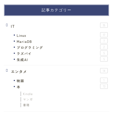
記事カテゴリー
IT
35
Linux
17
MariaDB
7
プログラミング
2
ラズパイ
5
生成AI
5
エンタメ
14
映画
1
本
13
Kindle
マンガ
書籍