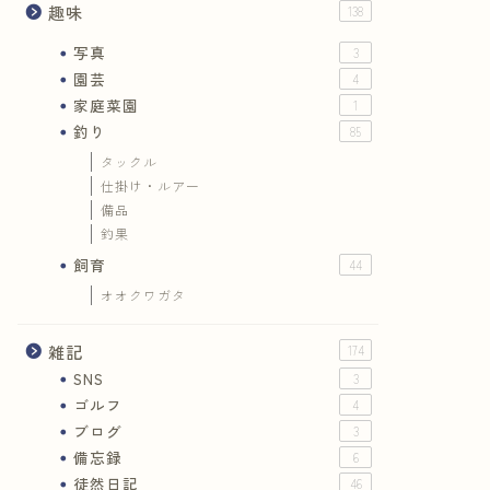
趣味
138
写真
3
園芸
4
家庭菜園
1
釣り
85
タックル
仕掛け・ルアー
備品
釣果
飼育
44
オオクワガタ
雑記
174
SNS
3
ゴルフ
4
ブログ
3
備忘録
6
徒然日記
46