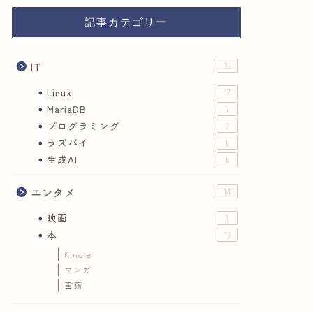
記事カテゴリー
IT
35
Linux
17
MariaDB
7
プログラミング
2
ラズパイ
5
生成AI
5
エンタメ
14
映画
1
本
13
Kindle
マンガ
書籍