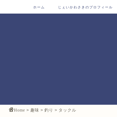
ホーム
じぇいかわさきのプロフィール
Home
>
趣味
>
釣り
>
タックル