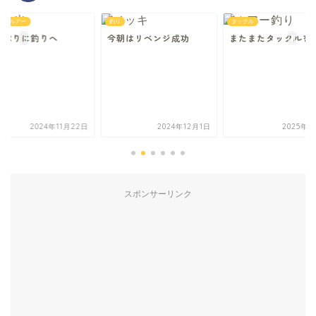
け・ルアー
釣り
タックル
しぶりに釣りへ
今朝はリベンジ成功
またまたタックルを
2024年11月22日
2024年12月1日
2025年2
スポンサーリンク