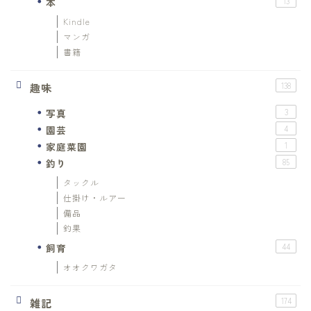
本
13
Kindle
マンガ
書籍
趣味
138
写真
3
園芸
4
家庭菜園
1
釣り
85
タックル
仕掛け・ルアー
備品
釣果
飼育
44
オオクワガタ
雑記
174