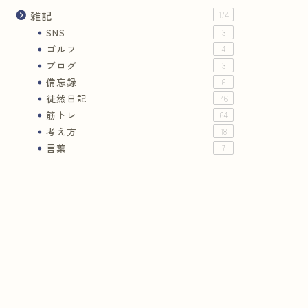
雑記
174
SNS
3
ゴルフ
4
ブログ
3
備忘録
6
徒然日記
46
筋トレ
64
考え方
18
言葉
7