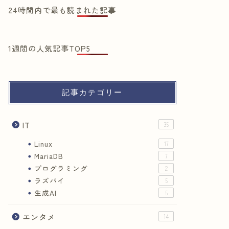
24時間内で最も読まれた記事
1週間の人気記事TOP5
記事カテゴリー
IT
35
Linux
17
MariaDB
7
プログラミング
2
ラズパイ
5
生成AI
5
エンタメ
14