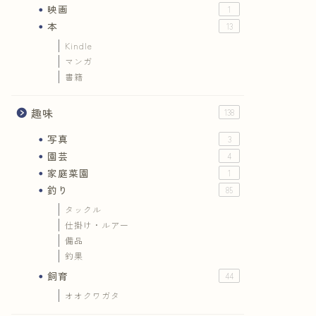
映画
1
本
13
Kindle
マンガ
書籍
趣味
138
写真
3
園芸
4
家庭菜園
1
釣り
85
タックル
仕掛け・ルアー
備品
釣果
飼育
44
オオクワガタ