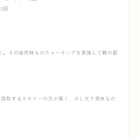
5回
た。その後何時ものウォーキングを実施して朝の筋
り窃取するカロリーの方が高く、少し太り気味なの