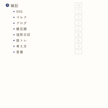
雑記
174
SNS
3
ゴルフ
4
ブログ
3
備忘録
6
徒然日記
46
筋トレ
64
考え方
18
言葉
7