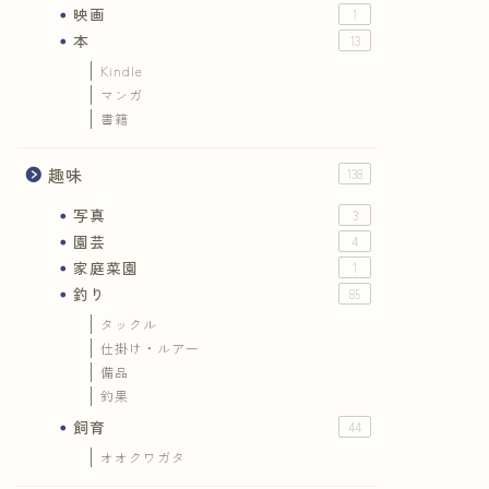
映画
1
本
13
Kindle
マンガ
書籍
趣味
138
写真
3
園芸
4
家庭菜園
1
釣り
85
タックル
仕掛け・ルアー
備品
釣果
飼育
44
オオクワガタ