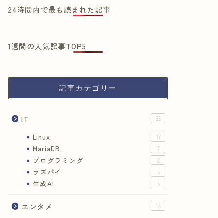
24時間内で最も読まれた記事
1週間の人気記事TOP5
記事カテゴリー
IT
35
Linux
17
MariaDB
7
プログラミング
2
ラズパイ
5
生成AI
5
エンタメ
14