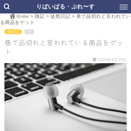
りばいばる・ぷれ〜す
Home
>
雑記
>
徒然日記
>
巷で品切れと言われてい
る商品をゲット
徒然日記
PR
巷で品切れと言われている商品をゲッ
ト
2024年4月19日