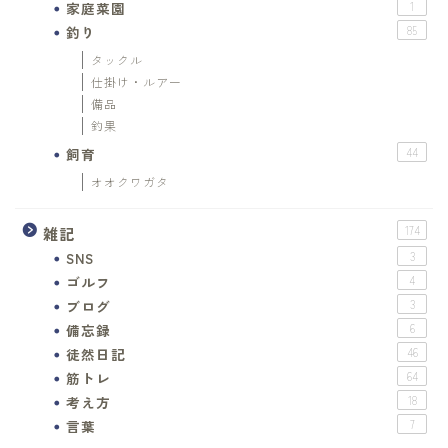
家庭菜園
1
釣り
85
タックル
仕掛け・ルアー
備品
釣果
飼育
44
オオクワガタ
雑記
174
SNS
3
ゴルフ
4
ブログ
3
備忘録
6
徒然日記
46
筋トレ
64
考え方
18
言葉
7