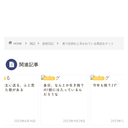
HOME
雑記
徒然日記
巷で品切れと言われている商品をゲット
関連記事
日記
徒然日記
徒然日記
日坊主に送る、ふと思
多分、なんとか生き残り
今年も残り2日
出した歌がある
の1割には入っているん
だろうな
2023年6月14日
2023年9月28日
2025年12