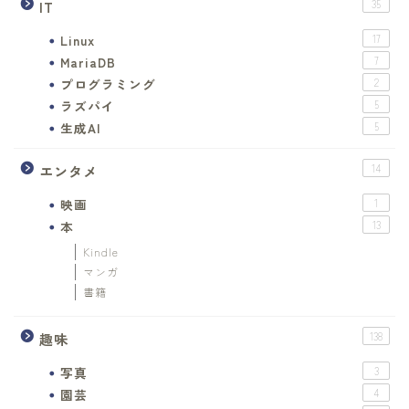
IT
35
Linux
17
MariaDB
7
プログラミング
2
ラズパイ
5
生成AI
5
エンタメ
14
映画
1
本
13
Kindle
マンガ
書籍
趣味
138
写真
3
園芸
4