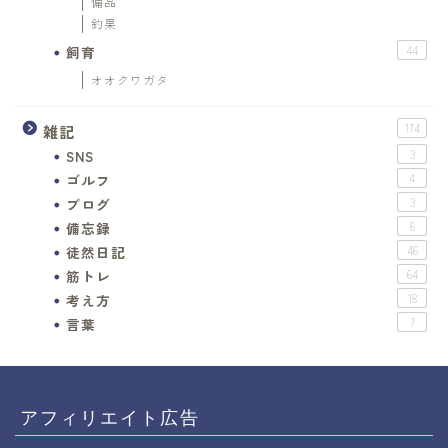
備品
釣果
飼育
44
オオクワガタ
雑記
174
SNS
3
ゴルフ
4
ブログ
3
備忘録
6
徒然日記
46
筋トレ
64
考え方
18
言葉
7
アフィリエイト広告