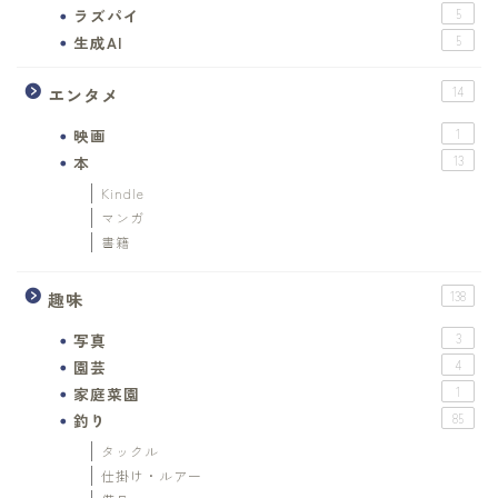
ラズパイ
5
生成AI
5
エンタメ
14
映画
1
本
13
Kindle
マンガ
書籍
趣味
138
写真
3
園芸
4
家庭菜園
1
釣り
85
タックル
仕掛け・ルアー