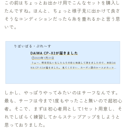
この前はちょっとお出かけ用でこんなセットを購入し
たんですね。ほんと、ちょっと様子見に出かけて良さ
そうなコンディションだったら糸を垂れるかと言う思
いで。
りばいばる・ぷれ〜す
DAIWA CP-X2が届きました
🕒️2023年1月31日
うぉ〜、昨日支払いをしたらその日に発送して頂きましたので、本日DAI
WA CP-X2が届きました。 見てください、カーボン調のケースがカッコい
いです。macbook airと比較しても分かるように、非常にコンパクトな製品
です。いきなり購入してしまいましたが、良かったのかなぁと心配になり
ましたが、購入してしまったからには使わないとね。中を開けると、小型
のロッドとベイトリールが入っています。後はルアーケースでしょうか。
しかし、やっぱりやってみたいのはサーフなんです。
ラインを購入してリールに巻いてみないとね。楽しみができました。糸を
巻きながら必要なモノを少…
最も、サーフは今まで1度もやったこと無いので超初心
者。そこで、まずは初心者用として1セット用意し、そ
れでしばらく練習してからステップアップをしようと
思っておりました。