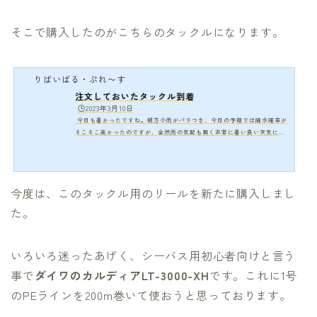
そこで購入したのがこちらのタックルになります。
りばいばる・ぷれ〜す
注文しておいたタックル到着
🕒️2023年3月10日
今日も暑かったですね。朝方小雨がパラつき、今日の予報では降水確率が
そこそこ高かったのですが、全然雨の気配も無く非常に暑い良い天気にな
りました。 孫もずっとコロナで中止になっていた遠足に行くことができ、
非常に良かったと思っておりました。やはり小さいときは、モノより思い
出ですからね。集団で出かけ、天気の良い青空の下で食べるお弁当は美味
しいですからね。 さて、シーバスロッドのライトショアジギング用ロッド
今度は、このタックル用のリールを新たに購入しまし
が到着しました。どれにしようか迷ったあげく、初心者でもあるため割と
ベーシックなタイ…
た。
いろいろ迷ったあげく、シーバス用初心者向けと言う
事で
ダイワのカルディアLT-3000-XH
です。これに1号
のPEラインを200m巻いて使おうと思っております。