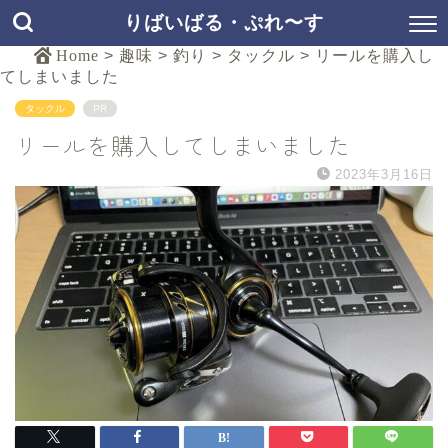
りばいばる・ぷれ〜す
Home
>
趣味
>
釣り
>
タックル
>
リールを購入し
てしまいました
タックル
PR
リールを購入してしまいました
2023年3月16日