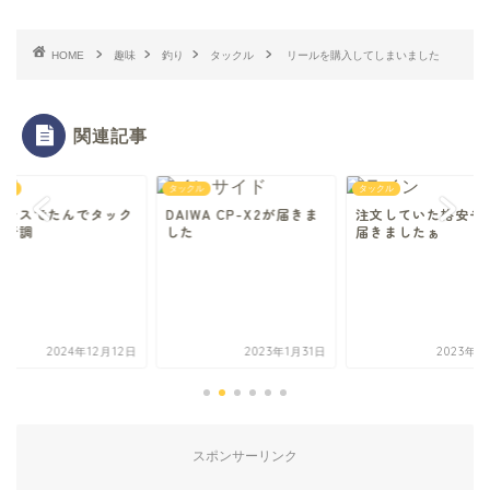
HOME
趣味
釣り
タックル
リールを購入してしまいました
関連記事
クル
タックル
タックル
ーナスでたんでタック
DAIWA CP-X2が届きま
注文していた格安モ
を新調
した
届きましたぁ
2024年12月12日
2023年1月31日
2023年2
スポンサーリンク