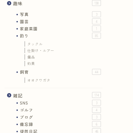
趣味
138
写真
3
園芸
4
家庭菜園
1
釣り
85
タックル
仕掛け・ルアー
備品
釣果
飼育
44
オオクワガタ
雑記
174
SNS
3
ゴルフ
4
ブログ
3
備忘録
6
徒然日記
46