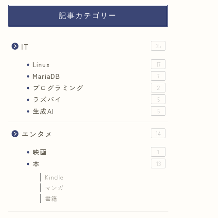
記事カテゴリー
IT
35
Linux
17
MariaDB
7
プログラミング
2
ラズパイ
5
生成AI
5
エンタメ
14
映画
1
本
13
Kindle
マンガ
書籍