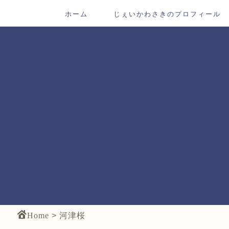
ホーム
じぇいかわさきのプロフィール
Home
>
河津桜