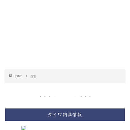
HOME
当選
ダイワ釣具情報