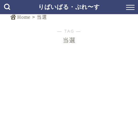
りばいばる・ぷれ〜す
Home
>
当選
― TAG ―
当選