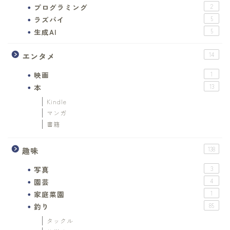
プログラミング
2
ラズパイ
5
生成AI
5
エンタメ
14
映画
1
本
13
Kindle
マンガ
書籍
趣味
138
写真
3
園芸
4
家庭菜園
1
釣り
85
タックル