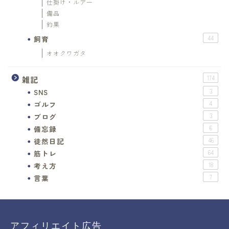
仕掛け・ルアー
備品
釣果
飼育
44
オオクワガタ
雑記
174
SNS
3
ゴルフ
4
ブログ
3
備忘録
6
徒然日記
46
筋トレ
64
考え方
18
言葉
7
アフィリエイト広告