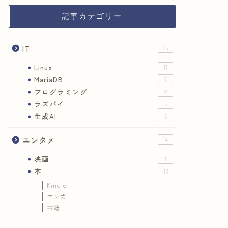
記事カテゴリー
IT
35
Linux
17
MariaDB
7
プログラミング
2
ラズパイ
5
生成AI
5
エンタメ
14
映画
1
本
13
Kindle
マンガ
書籍