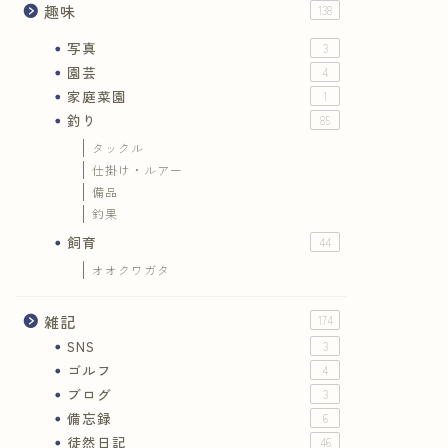
趣味
138
写真
3
園芸
4
家庭菜園
1
釣り
85
タックル
仕掛け・ルアー
備品
釣果
飼育
44
オオクワガタ
雑記
174
SNS
3
ゴルフ
4
ブログ
3
備忘録
6
徒然日記
46