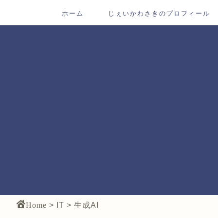
ホーム
じぇいかわさきのプロフィール
Home
>
IT
>
生成AI