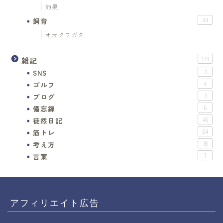
釣果
飼育
44
オオクワガタ
雑記
174
SNS
3
ゴルフ
4
ブログ
3
備忘録
6
徒然日記
46
筋トレ
64
考え方
18
言葉
7
アフィリエイト広告