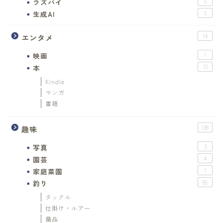
ラズパイ
5
生成AI
5
エンタメ
14
映画
1
本
13
Kindle
マンガ
書籍
趣味
138
写真
3
園芸
4
家庭菜園
1
釣り
85
タックル
仕掛け・ルアー
備品