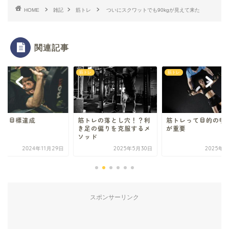
HOME
雑記
筋トレ
ついにスクワットでも90kgが見えて来た
関連記事
レ
筋トレ
筋トレ
っと目標達成
筋トレの落とし穴！？利
筋トレって目的の明
き足の偏りを克服するメ
が重要
ソッド
2024年11月29日
2025年5月30日
2025年1
スポンサーリンク