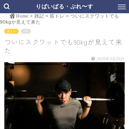
りばいばる・ぷれ〜す
Home
>
雑記
>
筋トレ
>
ついにスクワットでも
90kgが見えて来た
筋トレ
PR
ついにスクワットでも90kgが見えて来
た
2025年3月20日