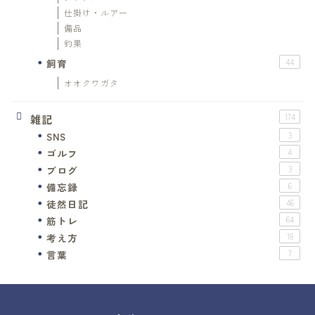
仕掛け・ルアー
備品
釣果
飼育
44
オオクワガタ
雑記
174
SNS
3
ゴルフ
4
ブログ
3
備忘録
6
徒然日記
46
筋トレ
64
考え方
18
言葉
7