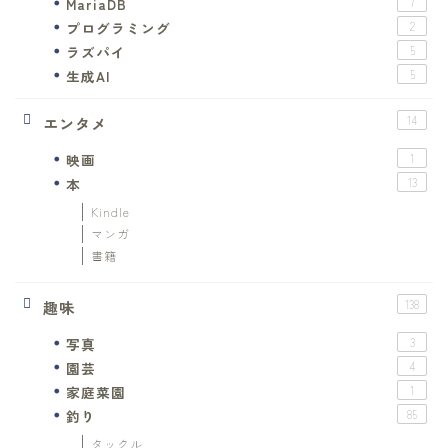
MariaDB
7
プログラミング
2
ラズパイ
5
生成AI
5
エンタメ
14
映画
1
本
13
Kindle
マンガ
書籍
趣味
138
写真
3
園芸
4
家庭菜園
1
釣り
85
タックル