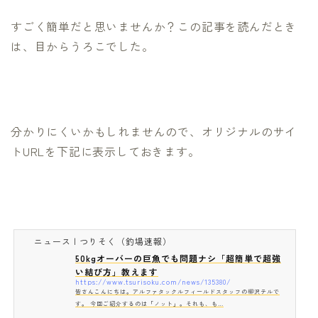
すごく簡単だと思いませんか？この記事を読んだとき
は、目からうろこでした。
分かりにくいかもしれませんので、オリジナルのサイ
トURLを下記に表示しておきます。
ニュース | つりそく（釣場速報）
50kgオーバーの巨魚でも問題ナシ「超簡単で超強
い結び方」教えます
https://www.tsurisoku.com/news/135380/
皆さんこんにちは。アルファタックルフィールドスタッフの柳沢テルで
す。 今回ご紹介するのは「ノット」。それも、も…