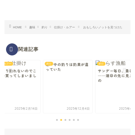
HOME
趣味
釣り
仕掛け・ルアー
おもしろいノットを見つけた
関連記事
寒い中の釣りは釣果が違
け・ルアー
釣り
釣り
っていた
んまり釣れないのでこ
サンデー毎日、最初
なの買ってしまいまし
──潮目の先に見え
の
2025年2月14日
2025年12月4日
2025年6