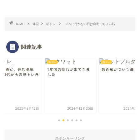
HOME
雑記
筋トレ
ジムに行かない日は自宅でちょい筋
関連記事
レ
筋トレ
筋トレ
える勇気、休む勇気
1年間の疲れが出てきま
最近気がついた事
―60代からの筋トレ再
した
2025年6月12日
2024年12月25日
2024年3
スポンサーリンク