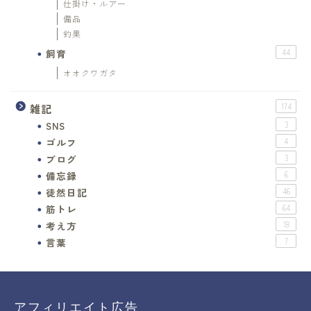
仕掛け・ルアー
備品
釣果
飼育
44
オオクワガタ
雑記
174
SNS
3
ゴルフ
4
ブログ
3
備忘録
6
徒然日記
46
筋トレ
64
考え方
18
言葉
7
アフィリエイト広告