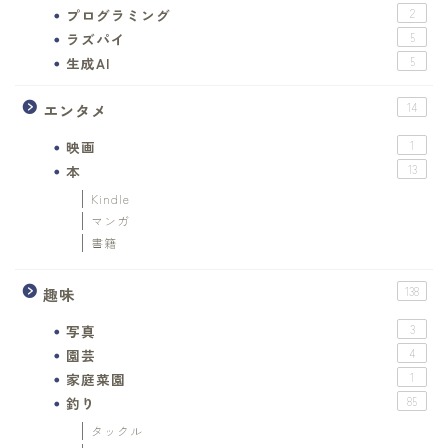
プログラミング
2
ラズパイ
5
生成AI
5
エンタメ
14
映画
1
本
13
Kindle
マンガ
書籍
趣味
138
写真
3
園芸
4
家庭菜園
1
釣り
85
タックル