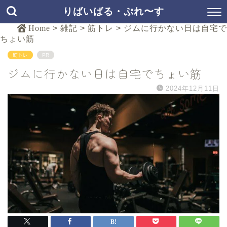
りばいばる・ぷれ〜す
Home
>
雑記
>
筋トレ
>
ジムに行かない日は自宅で
ちょい筋
筋トレ
PR
ジムに行かない日は自宅でちょい筋
2024年12月11日