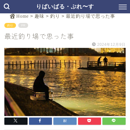
りばいばる・ぷれ〜す
Home
>
趣味
>
釣り
>
最近釣り場で思った事
釣り
PR
最近釣り場で思った事
2024年12月9日