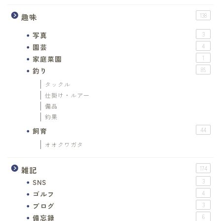
趣味
138
写真
3
園芸
4
家庭菜園
1
釣り
85
タックル
仕掛け・ルアー
備品
釣果
飼育
44
オオクワガタ
雑記
174
SNS
3
ゴルフ
4
ブログ
3
備忘録
6