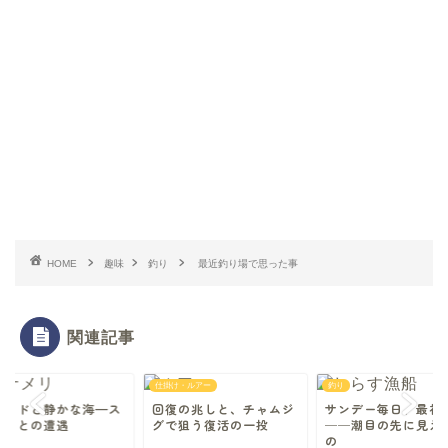
HOME
趣味
釣り
最近釣り場で思った事
関連記事
仕掛け・ルアー
釣り
ロッドと静かな海—ス
回復の兆しと、チャムジ
サンデー毎日、最初
メリとの遭遇
グで狙う復活の一投
──潮目の先に見え
の