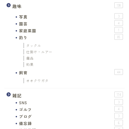
趣味
138
写真
3
園芸
4
家庭菜園
1
釣り
85
タックル
仕掛け・ルアー
備品
釣果
飼育
44
オオクワガタ
雑記
174
SNS
3
ゴルフ
4
ブログ
3
備忘録
6