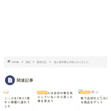
HOME
雑記
徒然日記
急に春本番な天気になりました
関連記事
実は他人は自分の事を気
日記
徒然日記
徒然日記
にしていないから思った
猫のこつぶを1年に1度
巷で品切れと言われ
事を言おう
ワクチン接種に連れて
る商品をゲット
きました