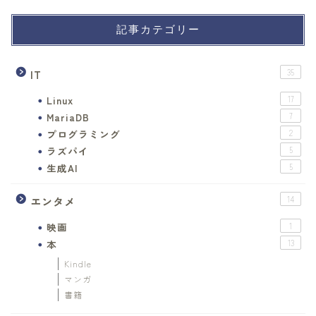
記事カテゴリー
IT
35
Linux
17
MariaDB
7
プログラミング
2
ラズパイ
5
生成AI
5
エンタメ
14
映画
1
本
13
Kindle
マンガ
書籍