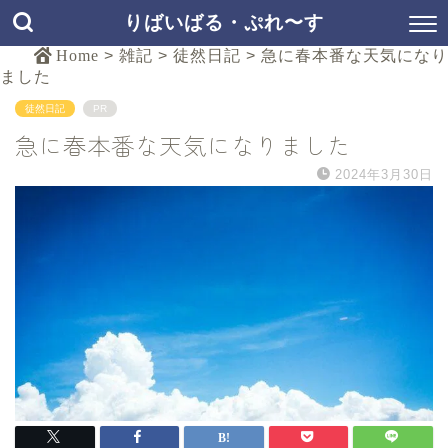
りばいばる・ぷれ〜す
Home
>
雑記
>
徒然日記
>
急に春本番な天気になり
ました
徒然日記
PR
急に春本番な天気になりました
2024年3月30日