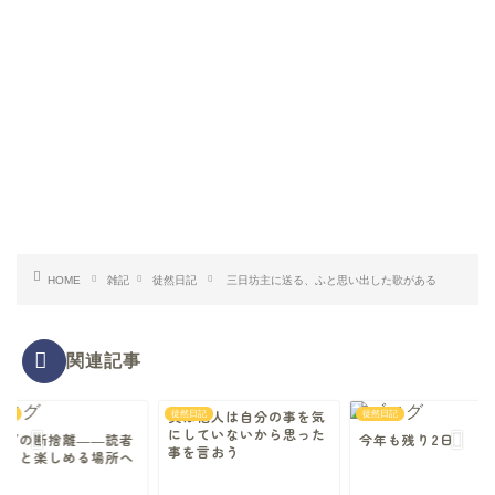
HOME
雑記
徒然日記
三日坊主に送る、ふと思い出した歌がある
関連記事
実は他人は自分の事を気
日記
徒然日記
徒然日記
にしていないから思った
ログの断捨離――読者
今年も残り2日
事を言おう
もっと楽しめる場所へ