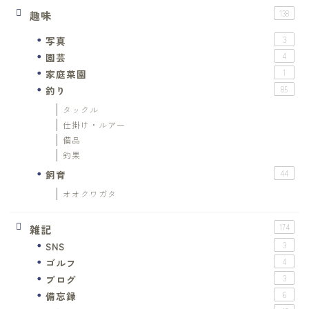
趣味
138
写真
3
園芸
4
家庭菜園
1
釣り
85
タックル
仕掛け・ルアー
備品
釣果
飼育
44
オオクワガタ
雑記
174
SNS
3
ゴルフ
4
ブログ
3
備忘録
6