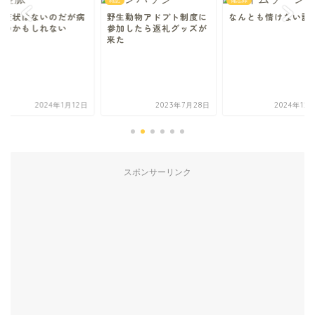
雑記
備忘録
覚症状はないのだが病
野生動物アドプト制度に
なんとも情けない話
なのかもしれない
参加したら返礼グッズが
来た
2024年1月12日
2023年7月28日
2024年12
スポンサーリンク