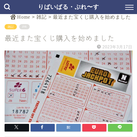
りばいばる・ぷれ〜す
Home
>
雑記
>
最近また宝くじ購入を始めました
雑記
PR
最近また宝くじ購入を始めました
2023年3月17日