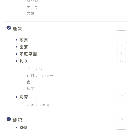
Kindle
マンガ
書籍
趣味
138
写真
3
園芸
4
家庭菜園
1
釣り
85
タックル
仕掛け・ルアー
備品
釣果
飼育
44
オオクワガタ
雑記
174
SNS
3