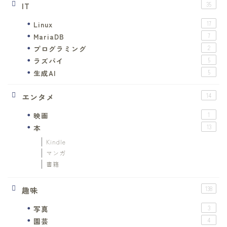
IT
35
Linux
17
MariaDB
7
プログラミング
2
ラズパイ
5
生成AI
5
エンタメ
14
映画
1
本
13
Kindle
マンガ
書籍
趣味
138
写真
3
園芸
4