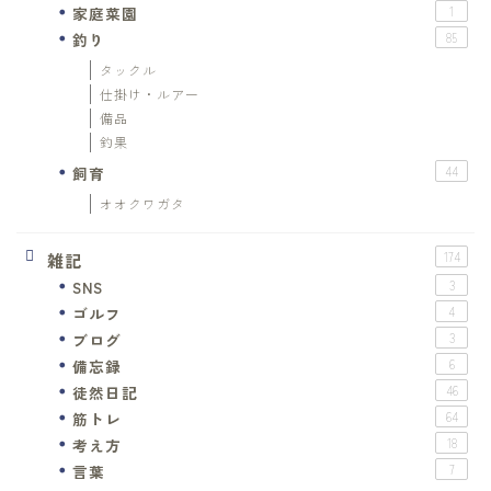
家庭菜園
1
釣り
85
タックル
仕掛け・ルアー
備品
釣果
飼育
44
オオクワガタ
雑記
174
SNS
3
ゴルフ
4
ブログ
3
備忘録
6
徒然日記
46
筋トレ
64
考え方
18
言葉
7