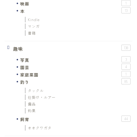
映画
1
本
13
Kindle
マンガ
書籍
趣味
138
写真
3
園芸
4
家庭菜園
1
釣り
85
タックル
仕掛け・ルアー
備品
釣果
飼育
44
オオクワガタ