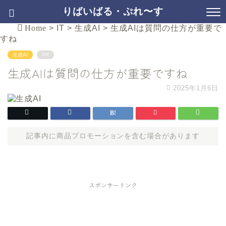
りばいばる・ぷれ〜す
Home
>
IT
>
生成AI
>
生成AIは質問の仕方が重要で
すね
生成AI
PR
生成AIは質問の仕方が重要ですね
2025年1月6日
記事内に商品プロモーションを含む場合があります
スポンサーリンク