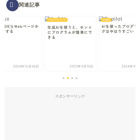
関連記事
I
プログラミング
生成AI
riaDBをWebページか
AIを使ったプログラ
生成AIを使うと、ホント
操作する
グはやはりすごい
にプログラムが簡単にで
きる
2024年12月26日
2025年3月10日
2024年10
スポンサーリンク