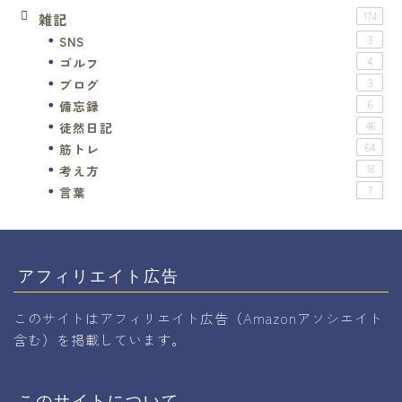
雑記
174
SNS
3
ゴルフ
4
ブログ
3
備忘録
6
徒然日記
46
筋トレ
64
考え方
18
言葉
7
アフィリエイト広告
このサイトはアフィリエイト広告（Amazonアソシエイト
含む）を掲載しています。
このサイトについて