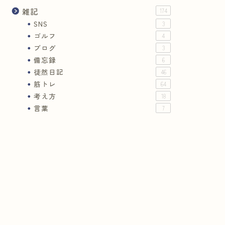
雑記
174
SNS
3
ゴルフ
4
ブログ
3
備忘録
6
徒然日記
46
筋トレ
64
考え方
18
言葉
7