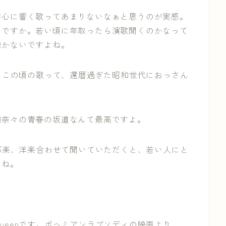
が心に響く歌ってあまりないなぁと思うのが実感。
いですか。若い頃に年取ったら演歌聞くのかなって
聴かないですよね。
す。この頃の歌って、還暦過ぎた昭和世代におっさん
田奈々の青春の坂道なんて最高ですよ。
、邦楽、洋楽合わせて聞いていただくと、若い人にと
んね。
ueenです。ボヘミアンラブソディの映画より、