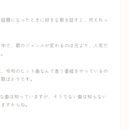
の話題になったときに好きな歌を話すと、何それっ
る中で、歌のジャンルが変わるのは元より、人気だ
ね。
成、令和のヒット曲なんて言う番組をやっているの
い歌ばかりです。
ような曲は知っていますが、そうでない曲は知らない
りますからね。