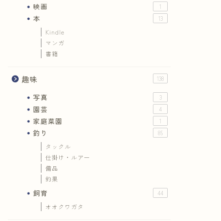
映画
1
本
13
Kindle
マンガ
書籍
趣味
138
写真
3
園芸
4
家庭菜園
1
釣り
85
タックル
仕掛け・ルアー
備品
釣果
飼育
44
オオクワガタ