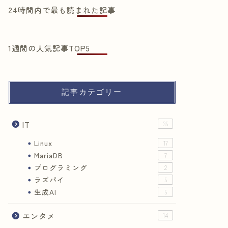
24時間内で最も読まれた記事
1週間の人気記事TOP5
記事カテゴリー
IT
35
Linux
17
MariaDB
7
プログラミング
2
ラズパイ
5
生成AI
5
エンタメ
14