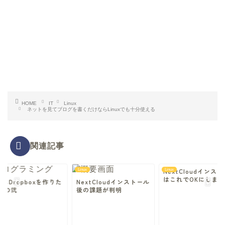
HOME
IT
Linux
ネットを見てブログを書くだけならLinuxでも十分使える
関連記事
NextCloudインス
Linux
Linux
はこれでOKにしまし
にDropboxを作りた
NextCloudインストール
 その弐
後の課題が判明