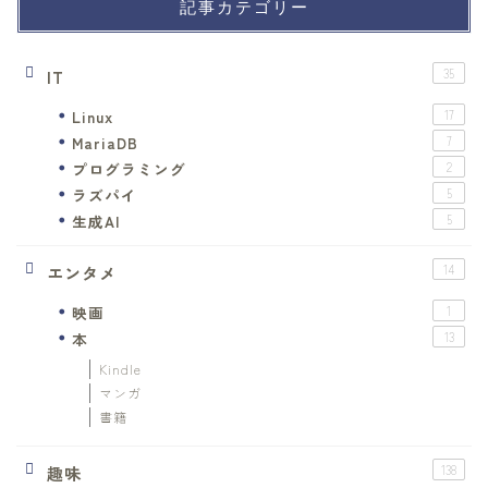
記事カテゴリー
IT
35
Linux
17
MariaDB
7
プログラミング
2
ラズパイ
5
生成AI
5
エンタメ
14
映画
1
本
13
Kindle
マンガ
書籍
趣味
138