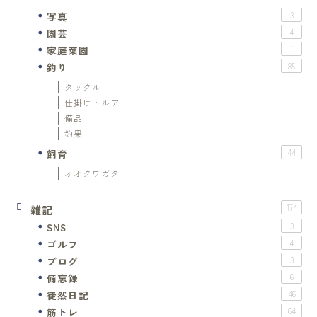
写真
3
園芸
4
家庭菜園
1
釣り
85
タックル
仕掛け・ルアー
備品
釣果
飼育
44
オオクワガタ
雑記
174
SNS
3
ゴルフ
4
ブログ
3
備忘録
6
徒然日記
46
筋トレ
64