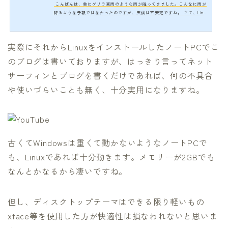
こんばんは、急にゲリラ豪雨のような雨が降ってきました。こんなに雨が
降るような予報ではなかったのですが、天候は不安定ですね。 さて、Linu
xって知っていますか？以前にもこのブログでインストール状況などを書い
たりもしました。LinuxはWindowsやMacと同じようなOSなんですよね。一
時期はかなりもてはやされ、今でもubuntuというディストリビューション
実際にそれからLinuxをインストールしたノートPCでこ
でかなり脚光を浴びました。もっとも、Linux自体はAndroidのベースにな
っているOSでもありますから、潜在能力はかなり高くどちらかといえばサ
のブログは書いておりますが、はっきり言ってネット
ーバー用途のOSという感…
サーフィンとブログを書くだけであれば、何の不具合
や使いづらいことも無く、十分実用になりますね。
古くてWindowsは重くて動かないようなノートPCで
も、Linuxであれば十分動きます。メモリーが2GBでも
なんとかなるから凄いですね。
但し、ディスクトップテーマはできる限り軽いもの
xface等を使用した方が快適性は損なわれないと思いま