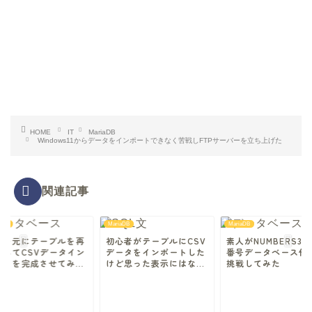
HOME
IT
MariaDB
Windows11からデータをインポートできなく苦戦しFTPサーバーを立ち上げた
関連記事
aDB
MariaDB
MariaDB
敗を元にテーブルを再
初心者がテーブルにCSV
素人がNUMBERS3
作してCSVデータイン
データをインポートした
番号データベース作
ートを完成させてみ...
けど思った表示にはな...
挑戦してみた