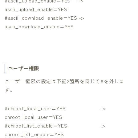
#ascii_upload_enable=YES ->
ascii_upload_enable=YES
#ascii_download_enable=YES ->
ascii_download_enable=YES
ユーザー権限
ユーザー権限の設定は下記2箇所を同じく#を外しま
す。
#chroot_local_user=YES ->
chroot_local_user=YES
#chroot_list_enable=YES ->
chroot_list_enable=YES